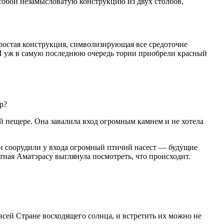
собой незамысловатую конструкцию из двух столбов,
ростая конструкция, символизирующая все средоточие
 И уж в самую последнюю очередь тории приобрели красный
р?
ой пещере. Она завалила вход огромным камнем и не хотела
ни соорудили у входа огромный птичий насест — будущие
тная Аматэрасу выглянула посмотреть, что происходит.
сей Стране восходящего солнца, и встретить их можно не