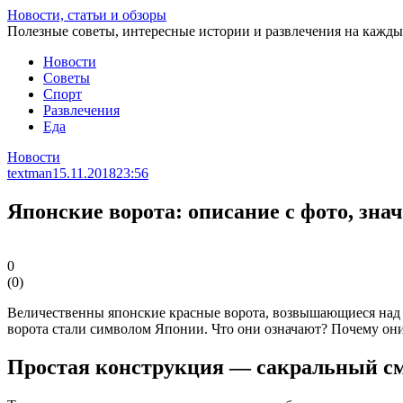
Перейти
Новости, статьи и обзоры
к
Полезные советы, интересные истории и развлечения на кажды
статье
Новости
Советы
Спорт
Развлечения
Еда
Новости
textman
15.11.2018
23:56
Японские ворота: описание с фото, зна
0
(
0
)
Величественны японские красные ворота, возвышающиеся над 
ворота стали символом Японии. Что они означают? Почему он
Простая конструкция — сакральный с