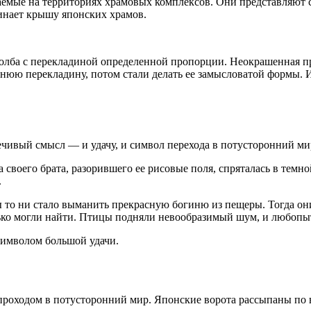
аемые на территориях храмовых комплексов. Они представляют 
инает крышу японских храмов.
толба с перекладиной определенной пропорции. Неокрашенная п
хнюю перекладину, потом стали делать ее замысловатой формы.
ечивый смысл — и удачу, и символ перехода в потусторонний ми
а своего брата, разорившего ее рисовые поля, спряталась в темн
.
бы то ни стало выманить прекрасную богиню из пещеры. Тогда о
олько могли найти. Птицы подняли невообразимый шум, и любопы
 символом большой удачи.
проходом в потусторонний мир. Японские ворота рассыпаны по в