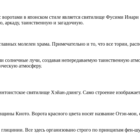
 воротами в японском стиле является святилище Фусими Инари 
, аркаду, таинственную и загадочную.
 главных молелен храма. Примечательно и то, что все тории, ра
ли солнечные лучи, создавая непередаваемую таинственную атмо
ическую атмосферу.
синтоистское святилище Хэйан-дзингу. Само строение изображае
овщины Киото. Ворота красного цвета носят название Отэн-мон, 
и глицинии. Все здесь организовано строго по принципам фен-ш