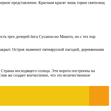
м верное представление. Красным красят лишь тории святилищ
ть трех дочерей бога Сусаноо-но Микото, но с тех пор
л закрыт. Остров знаменит пятиярусной пагодой, деревянными
 Страны восходящего солнца. Эти ворота построены на
лив же создает впечатление, что это величественное