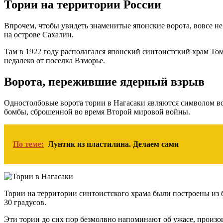
Тории на территории России
Впрочем, чтобы увидеть знаменитые японские ворота, вовсе не
на острове Сахалин.
Там в 1922 году располагался японский синтоистский храм Том
недалеко от поселка Взморье.
Ворота, пережившие ядерный взрыв
Одностолбовые ворота тории в Нагасаки являются символом во
бомбы, сброшенной во время Второй мировой войны.
По теме:
Лунтик из пластилина. Делаем сами
Тории на территории синтоистского храма были построены из б
30 градусов.
Эти тории до сих пор безмолвно напоминают об ужасе, произо