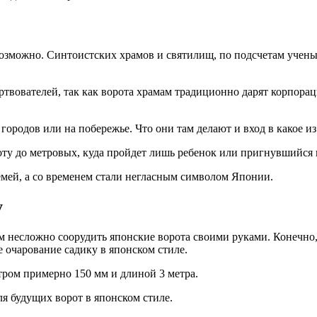
озможно. Синтоистских храмов и святилищ, по подсчетам ученых
ртвователей, так как ворота храмам традиционно дарят корпораци
х городов или на побережье. Что они там делают и вход в какое
соту до метровых, куда пройдет лишь ребенок или пригнувшийся
мей, а со временем стали негласным символом Японии.
у
м несложно соорудить японские ворота своими руками. Конечно, 
 очарование садику в японском стиле.
тром примерно 150 мм и длиной 3 метра.
я будущих ворот в японском стиле.