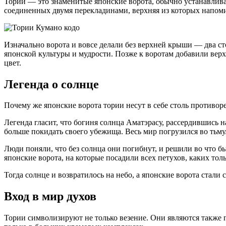
Тории — это знаменитые японские ворота, обычно устанавлив
соединенных двумя перекладинами, верхняя из которых напом
Изначально ворота и вовсе делали без верхней крыши — два с
японской культуры и мудрости. Позже к воротам добавили вер
цвет.
Легенда о солнце
Почему же японские ворота тории несут в себе столь противор
Легенда гласит, что богиня солнца Аматэрасу, рассердившись н
больше покидать своего убежища. Весь мир погрузился во тьму
Люди поняли, что без солнца они погибнут, и решили во что 
японские ворота, на которые посадили всех петухов, каких т
Тогда солнце и возвратилось на небо, а японские ворота стали
Вход в мир духов
Тории символизируют не только везение. Они являются также 