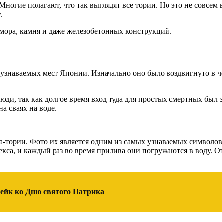
 Многие полагают, что так выглядят все тории. Но это не совсе
.
рамора, камня и даже железобетонных конструкций.
знаваемых мест Японии. Изначально оно было воздвигнуто в чес
 люди, так как долгое время вход туда для простых смертных бы
а сваях на воде.
-тории. Фото их является одним из самых узнаваемых символов
кса, и каждый раз во время прилива они погружаются в воду. От
ейк ко Дню святого Патрика