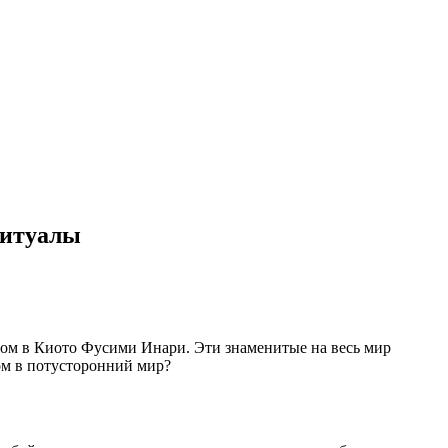
ритуалы
том в Киото Фусими Инари. Эти знаменитые на весь мир
ом в потусторонний мир?