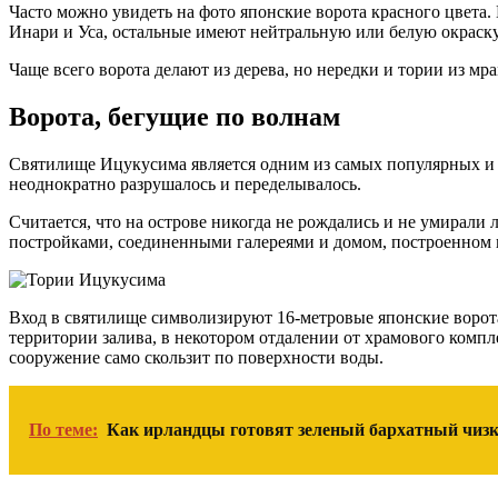
Часто можно увидеть на фото японские ворота красного цвета.
Инари и Уса, остальные имеют нейтральную или белую окраску
Чаще всего ворота делают из дерева, но нередки и тории из м
Ворота, бегущие по волнам
Святилище Ицукусима является одним из самых популярных и у
неоднократно разрушалось и переделывалось.
Считается, что на острове никогда не рождались и не умирали
постройками, соединенными галереями и домом, построенном н
Вход в святилище символизируют 16-метровые японские ворота
территории залива, в некотором отдалении от храмового компле
сооружение само скользит по поверхности воды.
По теме:
Как ирландцы готовят зеленый бархатный чизк