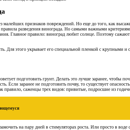
да
ез малейших признаков повреждений. Но еще до того, как высаж
 правила разведения винограда. Но самыми важными критериями
вания. Главное правило: виноград любит солнце. Поэтому сажают
ь. Для этого укрывает его специальной пленкой с крупными и с
ветует подготовить грунт. Делать это лучше заранее, чтобы поч
ть. Если заранее не подготовить почву, то существует опасность 
ак правило, саженцы трех видов: привитые, подросшие из годич
меющемуся
амочить на пару дней в стимуляторах роста. Или просто в воде с