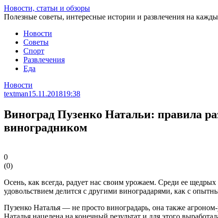
Перейти
Новости, статьи и обзоры
к
Полезные советы, интересные истории и развлечения на кажды
статье
Новости
Советы
Спорт
Развлечения
Еда
Новости
textman
15.11.2018
19:38
Виноград Пузенко Натальи: правила раз
виноградником
0
(
0
)
Осень, как всегда, радует нас своим урожаем. Среди ее щедры
удовольствием делится с другими виноградарями, как с опытн
Пузенко Наталья — не просто виноградарь, она также агроном-у
Наталья нацелена на конечный результат и для этого выработа