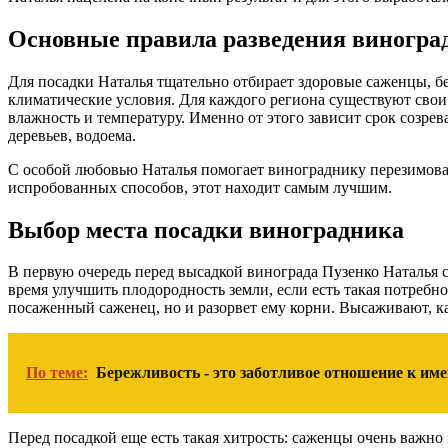
Основные правила разведения виногра
Для посадки Наталья тщательно отбирает здоровые саженцы, б
климатические условия. Для каждого региона существуют свои
влажность и температуру. Именно от этого зависит срок созре
деревьев, водоема.
С особой любовью Наталья помогает винограднику перезимоват
испробованных способов, этот находит самым лучшим.
Выбор места посадки виноградника
В первую очередь перед высадкой винограда Пузенко Наталья со
время улучшить плодородность земли, если есть такая потребнос
посаженный саженец, но и разорвет ему корни. Высаживают, к
По теме:
Бережливость - это заботливое отношение к и
Перед посадкой еще есть такая хитрость: саженцы очень важно з