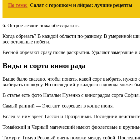
По теме:
Салат с горошком и яйцом: лучшие рецепты
6. Острое лезвие ножа обеззаразить.
Когда обрезать? В каждой области по-разному. В умеренной ши
все остальные побеги.
Весной обрезают сразу после раскрытия. Удаляют замерзшие и
Виды и сорта винограда
Выше было сказано, чтобы понять, какой сорт выбрать, нужно о
выбирать по вкусу. Но последний у каждого садовода может бы
В статье есть фото Натальи Пузенко с виноградом сорта София.
Самый ранний — Элегант, созревает в конце июня.
Вслед за ним зреет Тассон и Прозрачный. Последний действите
Томайский и Черный магический имеют фиолетовые и крупные 
Тимур и Тимур Розовый очень похожи между собой. Последний 