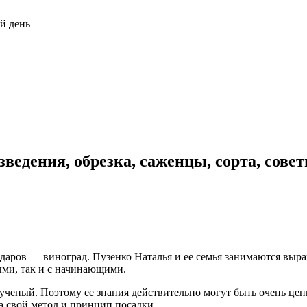
й день
ведения, обрезка, саженцы, сорта, совет
х даров — виноград. Пузенко Наталья и ее семья занимаются выр
ыми, так и с начинающими.
ченый. Поэтому ее знания действительно могут быть очень ценны
ла свой метод и принцип посадки.