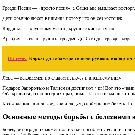
Грозди Песни — «просто песня», а Сашенька вызывает восторг,
Дети обычно любят Кишмиш, потому что он без косточек.
Кардинал — хрустящая мякоть, крупные кисти и ягоды.
Аркадия — очень крупные гроздья! До 3 кг одна гроздь вызрев
По теме:
Каркас для абажура своими руками: выбор мате
Лора — рекордсмен по сладости, вкусу и внешнему виду.
Подарок Запорожью и Талисман достигают 4 кг! Вот это «чемп
Оба хранятся до новогодних праздников. И это только некоторы
К сожалению, винограду, как и людям, свойственно болеть. Но 
Основные методы борьбы с болезнями 
Болея, виноградник может полностью погибнуть, если не прибе
лечить. Тем более, что у саженцев развивается резистентность, 