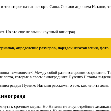
 и это второе название сорта Саша. Со слов агронома Наташи, 
ает. Но это еще не самый крупный виноград.
риалов, определение размеров, порядок изготовления, фото
ионы-тяжеловесы»! Между собой разнятся сроком созревания. Та
е сорта, которые в своем винограднике Пузенко Наталья выделяе
виноградарь Пузенко Наталья расскажет о том, как лечить лозы.
винограда
гнуть к срочным мерам. Но Наталья не злоупотребляет химикатам
т. е. привыкание к препаратам. Из-за этого приходится удваивать 