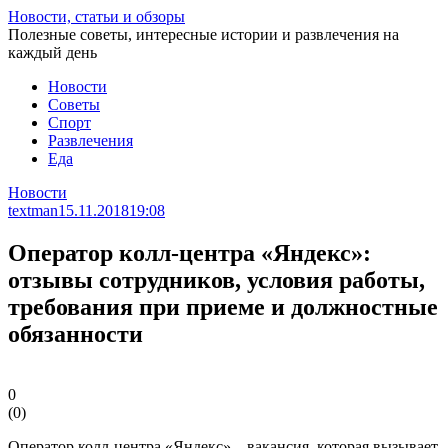
Перейти
Новости, статьи и обзоры
к
Полезные советы, интересные истории и развлечения на
статье
каждый день
Новости
Советы
Спорт
Развлечения
Еда
Новости
textman
15.11.2018
19:08
Оператор колл-центра «Яндекс»:
отзывы сотрудников, условия работы,
требования при приеме и должностные
обязанности
0
(
0
)
Оператор колл-центра «Яндекс» – вакансия, которая вызывает