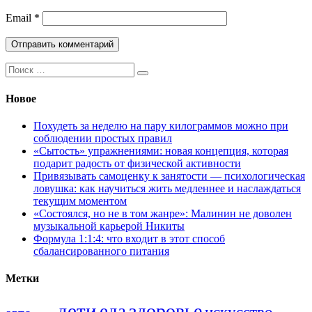
Email
*
Поиск:
Новое
Похудеть за неделю на пару килограммов можно при
соблюдении простых правил
«Сытость» упражнениями: новая концепция, которая
подарит радость от физической активности
Привязывать самоценку к занятости — психологическая
ловушка: как научиться жить медленнее и наслаждаться
текущим моментом
«Состоялся, но не в том жанре»: Малинин не доволен
музыкальной карьерой Никиты
Формула 1:1:4: что входит в этот способ
сбалансированного питания
Метки
дети
здоровье
еда