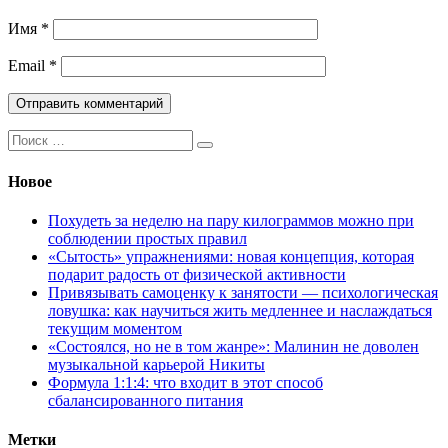
Имя
*
Email
*
Поиск:
Новое
Похудеть за неделю на пару килограммов можно при
соблюдении простых правил
«Сытость» упражнениями: новая концепция, которая
подарит радость от физической активности
Привязывать самоценку к занятости — психологическая
ловушка: как научиться жить медленнее и наслаждаться
текущим моментом
«Состоялся, но не в том жанре»: Малинин не доволен
музыкальной карьерой Никиты
Формула 1:1:4: что входит в этот способ
сбалансированного питания
Метки