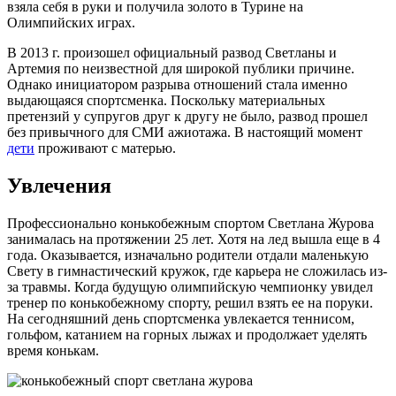
взяла себя в руки и получила золото в Турине на
Олимпийских играх.
В 2013 г. произошел официальный развод Светланы и
Артемия по неизвестной для широкой публики причине.
Однако инициатором разрыва отношений стала именно
выдающаяся спортсменка. Поскольку материальных
претензий у супругов друг к другу не было, развод прошел
без привычного для СМИ ажиотажа. В настоящий момент
дети
проживают с матерью.
Увлечения
Профессионально конькобежным спортом Светлана Журова
занималась на протяжении 25 лет. Хотя на лед вышла еще в 4
года. Оказывается, изначально родители отдали маленькую
Свету в гимнастический кружок, где карьера не сложилась из-
за травмы. Когда будущую олимпийскую чемпионку увидел
тренер по конькобежному спорту, решил взять ее на поруки.
На сегодняшний день спортсменка увлекается теннисом,
гольфом, катанием на горных лыжах и продолжает уделять
время конькам.