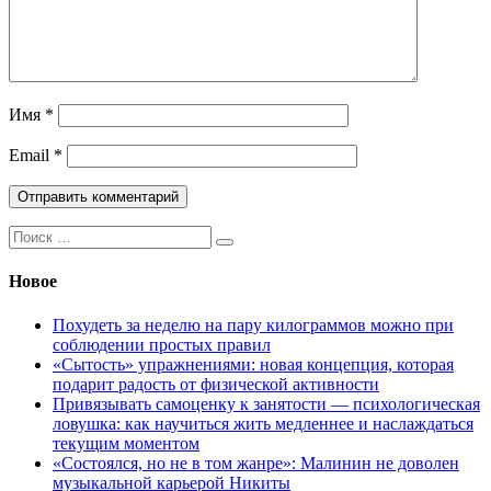
Имя
*
Email
*
Поиск:
Новое
Похудеть за неделю на пару килограммов можно при
соблюдении простых правил
«Сытость» упражнениями: новая концепция, которая
подарит радость от физической активности
Привязывать самоценку к занятости — психологическая
ловушка: как научиться жить медленнее и наслаждаться
текущим моментом
«Состоялся, но не в том жанре»: Малинин не доволен
музыкальной карьерой Никиты