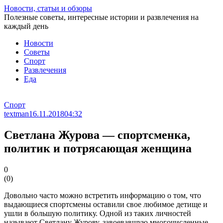
Перейти
Новости, статьи и обзоры
к
Полезные советы, интересные истории и развлечения на
статье
каждый день
Новости
Советы
Спорт
Развлечения
Еда
Спорт
textman
16.11.2018
04:32
Светлана Журова — спортсменка,
политик и потрясающая женщина
0
(
0
)
Довольно часто можно встретить информацию о том, что
выдающиеся спортсмены оставили свое любимое детище и
ушли в большую политику. Одной из таких личностей
называют Светлану Журову, завоевавшую многочисленные