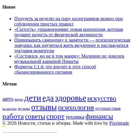
Новое
Похудеть за неделю на пару килограммов можно при
соблюдении простых правил
«Сытость» упражнениями: новая концепция, которая
подарит радость от физической активности
Привязывать самоценку к занятости — психологическая
ловушка: как научиться жить медленнее и наслаждаться
текущим моментом
«Состоялся, но не в том жанре»: Малинин не доволен
музыкальной карьерой Никиты
Формула 1:1:4: что входит в этот способ
сбалансированного питания
Метки
дети
здоровье
еда
искусство
авто
видео
отзывы
психология
путешествия
музыка
косметика
работа
спорт
финансы
советы
техника
© 2026 Новости, статьи и обзоры.
Made with love by
Pixelgrade