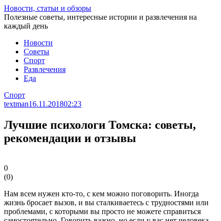
Перейти
Новости, статьи и обзоры
к
Полезные советы, интересные истории и развлечения на
статье
каждый день
Новости
Советы
Спорт
Развлечения
Еда
Спорт
textman
16.11.2018
02:23
Лучшие психологи Томска: советы,
рекомендации и отзывы
0
(
0
)
Нам всем нужен кто-то, с кем можно поговорить. Иногда
жизнь бросает вызов, и вы сталкиваетесь с трудностями или
проблемами, с которыми вы просто не можете справиться
самостоятельно. Говорить важно, но если у вас нет человека,