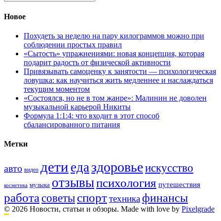
Новое
Похудеть за неделю на пару килограммов можно при
соблюдении простых правил
«Сытость» упражнениями: новая концепция, которая
подарит радость от физической активности
Привязывать самоценку к занятости — психологическая
ловушка: как научиться жить медленнее и наслаждаться
текущим моментом
«Состоялся, но не в том жанре»: Малинин не доволен
музыкальной карьерой Никиты
Формула 1:1:4: что входит в этот способ
сбалансированного питания
Метки
дети
здоровье
еда
искусство
авто
видео
отзывы
психология
путешествия
музыка
косметика
работа
спорт
финансы
советы
техника
© 2026 Новости, статьи и обзоры.
Made with love by
Pixelgrade