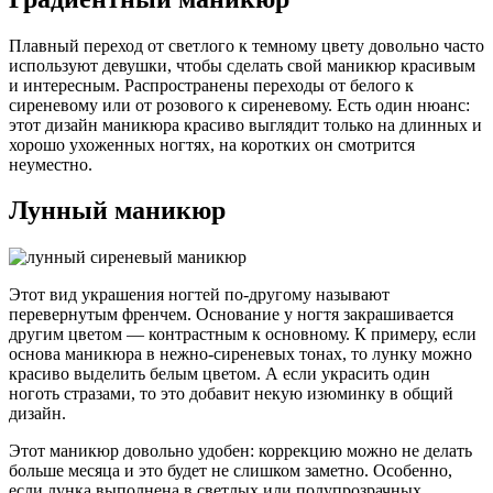
Плавный переход от светлого к темному цвету довольно часто
используют девушки, чтобы сделать свой маникюр красивым
и интересным. Распространены переходы от белого к
сиреневому или от розового к сиреневому. Есть один нюанс:
этот дизайн маникюра красиво выглядит только на длинных и
хорошо ухоженных ногтях, на коротких он смотрится
неуместно.
Лунный маникюр
Этот вид украшения ногтей по-другому называют
перевернутым френчем. Основание у ногтя закрашивается
другим цветом — контрастным к основному. К примеру, если
основа маникюра в нежно-сиреневых тонах, то лунку можно
красиво выделить белым цветом. А если украсить один
ноготь стразами, то это добавит некую изюминку в общий
дизайн.
Этот маникюр довольно удобен: коррекцию можно не делать
больше месяца и это будет не слишком заметно. Особенно,
если лунка выполнена в светлых или полупрозрачных