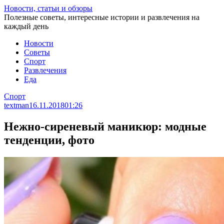
Перейти
Новости, статьи и обзоры
к
Полезные советы, интересные истории и развлечения на
статье
каждый день
Новости
Советы
Спорт
Развлечения
Еда
Спорт
textman
16.11.2018
01:26
Нежно-сиреневый маникюр: модные
тенденции, фото