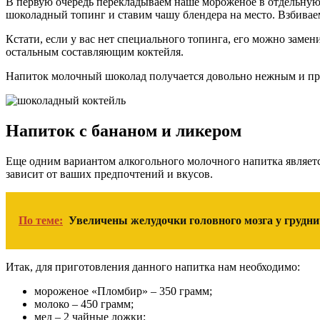
В первую очередь перекладываем наше мороженое в отдельную 
шоколадный топинг и ставим чашу блендера на место. Взбиваем
Кстати, если у вас нет специального топинга, его можно заме
остальным составляющим коктейля.
Напиток молочный шоколад получается довольно нежным и пр
Напиток с бананом и ликером
Еще одним вариантом алкогольного молочного напитка являетс
зависит от ваших предпочтений и вкусов.
По теме:
Увеличены желудочки головного мозга у груднич
Итак, для приготовления данного напитка нам необходимо:
мороженое «Пломбир» – 350 грамм;
молоко – 450 грамм;
мед – 2 чайные ложки;