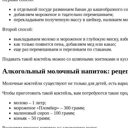
в отдельной посуде разминаем банан до кашеобразного со
добавляем мороженое и тщательно перемешиваем;
перекладываем полученную массу в шейкер, наливаем мо
Второй способ:
выкладываем молоко и мороженое в глубокую миску, взб
как только появится пена, добавляем мед или какао;
еще раз перемешиваем и переливаем по стаканам.
Подавать такой коктейль можно со шляпными зонтиками и кус
Алкогольный молочный напиток: реце
Молочные коктейли существуют не только для детей, есть вари
Чтобы приготовить такой коктейль, вам потребуются такие про
молоко – 1 литр;
мороженое «Пломбир» – 300 грамм;
малиновый сироп – 100 грамм;
коньяк – 50 грамм;
Разделяем процесс готовки на следующие шаги: