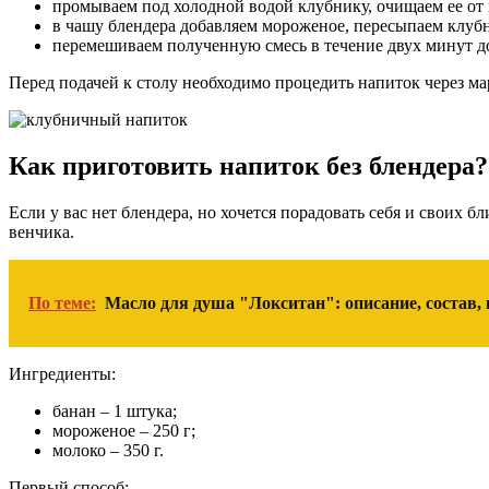
промываем под холодной водой клубнику, очищаем ее от к
в чашу блендера добавляем мороженое, пересыпаем клуб
перемешиваем полученную смесь в течение двух минут до
Перед подачей к столу необходимо процедить напиток через ма
Как приготовить напиток без блендера?
Если у вас нет блендера, но хочется порадовать себя и своих
венчика.
По теме:
Масло для душа "Локситан": описание, состав,
Ингредиенты:
банан – 1 штука;
мороженое – 250 г;
молоко – 350 г.
Первый способ: