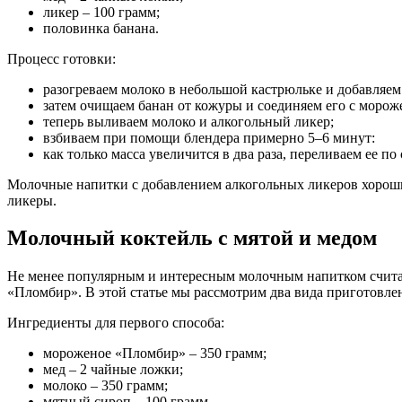
ликер – 100 грамм;
половинка банана.
Процесс готовки:
разогреваем молоко в небольшой кастрюльке и добавляем
затем очищаем банан от кожуры и соединяем его с моро
теперь выливаем молоко и алкогольный ликер;
взбиваем при помощи блендера примерно 5–6 минут:
как только масса увеличится в два раза, переливаем ее по 
Молочные напитки с добавлением алкогольных ликеров хороши 
ликеры.
Молочный коктейль с мятой и медом
Не менее популярным и интересным молочным напитком считает
«Пломбир». В этой статье мы рассмотрим два вида приготовле
Ингредиенты для первого способа:
мороженое «Пломбир» – 350 грамм;
мед – 2 чайные ложки;
молоко – 350 грамм;
мятный сироп – 100 грамм.