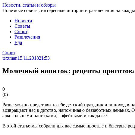
Перейти
Новости, статьи и обзоры
к
Полезные советы, интересные истории и развлечения на кажды
статье
Новости
Советы
Спорт
Развлечения
Еда
Спорт
textman
15.11.2018
21:53
Молочный напиток: рецепты приготов
0
(
0
)
Разве можно представить себе детский праздник или поход в п
возвращают нас в детство, напоминая о беззаботных деньках.
алкогольными напитками, кофейными и так далее.
В этой статье мы собрали для вас самые простые и быстрые ре