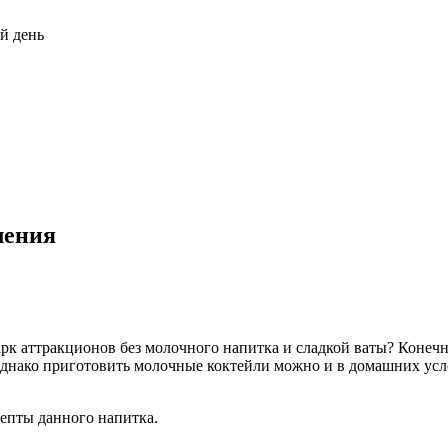
й день
ления
арк аттракционов без молочного напитка и сладкой ваты? Конеч
 Однако приготовить молочные коктейли можно и в домашних ус
цепты данного напитка.