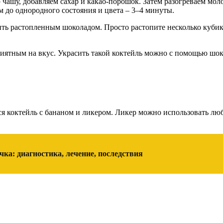
чашу, добавляем сахар и какао-порошок. Затем разогреваем мол
 до однородного состояния и цвета – 3–4 минуты.
нить растопленным шоколадом. Просто растопите несколько куби
иятным на вкус. Украсить такой коктейль можно с помощью шо
я коктейль с бананом и ликером. Ликер можно использовать лю
ка: диагностика, лечение, последствия