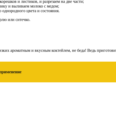
орешков и листиков, и разрезаем на две части;
нику и выливаем молоко с медом;
 однородного цвета и состояния.
рлю или ситечко.
 близких ароматным и вкусным коктейлем, не беда! Ведь пригот
 применение