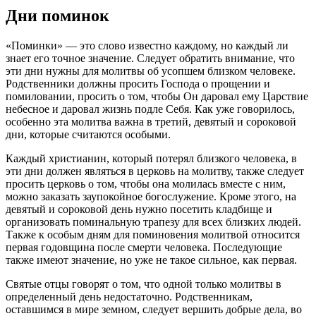
Дни поминок
«Поминки» — это слово известно каждому, но каждый ли
знает его точное значение. Следует обратить внимание, что
эти дни нужны для молитвы об усопшем близком человеке.
Родственники должны просить Господа о прощении и
помиловании, просить о том, чтобы Он даровал ему Царствие
небесное и даровал жизнь подле Себя. Как уже говорилось,
особенно эта молитва важна в третий, девятый и сороковой
дни, которые считаются особыми.
Каждый христианин, который потерял близкого человека, в
эти дни должен являться в церковь на молитву, также следует
просить церковь о том, чтобы она молилась вместе с ним,
можно заказать заупокойное богослужение. Кроме этого, на
девятый и сороковой день нужно посетить кладбище и
организовать поминальную трапезу для всех близких людей.
Также к особым дням для поминовения молитвой относится
первая годовщина после смерти человека. Последующие
также имеют значение, но уже не такое сильное, как первая.
Святые отцы говорят о том, что одной только молитвы в
определенный день недостаточно. Родственникам,
оставшимся в мире земном, следует вершить добрые дела, во