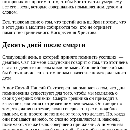
похоронах мы просим о том, чтобы Бог отпустил умершему
все его грехи, которые совершались помышлением, делом и
словом.
Есть также мнение о том, что третий день выбран потому, что
в этот день в молитве собираются тех, кто не отрицает
памятство тридневного Воскресения Христова.
Девять дней после смерти
Следующий день, в который принято поминать усопших, —
девятый. Свт. Симеон Солунский говорит о том, что этот день
связан с девятью ангельскими чинами. Усопший близкий мог
бы быть причислен к этим чинам в качестве нематериального
духа.
А вот Святой Паисий Святогорец напоминает о том, что дни
поминовения существуют для того, чтобы мы молились о
своих умерших близких. Смерть грешника он приводит в
качестве сравнения с отрезвевшим человеком. Он говорит о
том, что, живя на земле, люди совершают грехи, подобно
пьяным, они просто не понимают того, что делают. Но, когда
они попадают на небо, то словно отрезвляются и, наконец,
понимают, что же было совершено при жизни. А помочь им
можем именно мы, своей молитвой. Таким образом мы можем