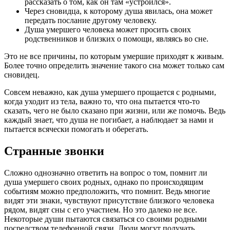
рассказать о том, как он там «устроился».
Через сновидца, к которому душа явилась, она может
передать послание другому человеку.
Душа умершего человека может просить своих
родственников и близких о помощи, являясь во сне.
Это не все причины, по которым умершие приходят к живым.
Более точно определить значение такого сна может только сам
сновидец.
Совсем неважно, как душа умершего прощается с родными,
когда уходит из тела, важно то, что она пытается что-то
сказать, чего не было сказано при жизни, или же помочь. Ведь
каждый знает, что душа не погибает, а наблюдает за нами и
пытается всячески помогать и оберегать.
Странные звонки
Сложно однозначно ответить на вопрос о том, помнит ли
душа умершего своих родных, однако по происходящим
событиям можно предположить, что помнит. Ведь многие
видят эти знаки, чувствуют присутствие близкого человека
рядом, видят сны с его участием. Но это далеко не все.
Некоторые души пытаются связаться со своими родными
посредством телефонной связи. Люди могут получать