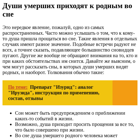
Души умерших приходят к родным во
сне
Это нередкое явление, пожалуй, одно из самых
распространенных. Часто можно услышать о том, что к кому-
то душа пришла прощаться во сне. Такие явления в отдельных
случаях имеют разное значение. Подобные встречи радуют не
всех, а точнее сказать, подавляющее большинство сновидцев
пугают. Другие же вообще не обращают внимания на то, кто и
при каких обстоятельствах им снится. Давайте же выясним, о
чем могут рассказать сны, в которых души умерших видят
родных, и наоборот. Толкования обычно такие:
По теме:
Препарат "Изурид": аналог
"Ирузида", инструкция по применению,
состав, отзывы
Сон может быть предупреждением о приближении
каких-то событий в жизни.
Возможно, душа приходит просить прощения за все то,
что было совершено при жизни.
Во сне душа умершего родного человека может