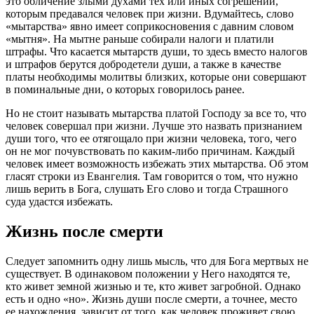
это обличение злыми духами тех или иных согрешений,
которым предавался человек при жизни. Вдумайтесь, слово
«мытарства» явно имеет соприкосновения с давним словом
«мытня». На мытне раньше собирали налоги и платили
штрафы. Что касается мытарств души, то здесь вместо налогов
и штрафов берутся добродетели души, а также в качестве
платы необходимы молитвы близких, которые они совершают
в поминальные дни, о которых говорилось ранее.
Но не стоит называть мытарства платой Господу за все то, что
человек совершал при жизни. Лучше это назвать признанием
души того, что ее отягощало при жизни человека, того, чего
он не мог почувствовать по каким-либо причинам. Каждый
человек имеет возможность избежать этих мытарства. Об этом
гласят строки из Евангелия. Там говорится о том, что нужно
лишь верить в Бога, слушать Его слово и тогда Страшного
суда удастся избежать.
Жизнь после смерти
Следует запомнить одну лишь мысль, что для Бога мертвых не
существует. В одинаковом положении у Него находятся те,
кто живет земной жизнью и те, кто живет загробной. Однако
есть и одно «но». Жизнь души после смерти, а точнее, место
ее нахождения, зависит от того, как человек проживет свою