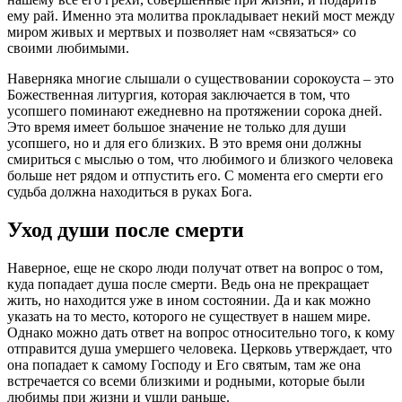
ему рай. Именно эта молитва прокладывает некий мост между
миром живых и мертвых и позволяет нам «связаться» со
своими любимыми.
Наверняка многие слышали о существовании сорокоуста – это
Божественная литургия, которая заключается в том, что
усопшего поминают ежедневно на протяжении сорока дней.
Это время имеет большое значение не только для души
усопшего, но и для его близких. В это время они должны
смириться с мыслью о том, что любимого и близкого человека
больше нет рядом и отпустить его. С момента его смерти его
судьба должна находиться в руках Бога.
Уход души после смерти
Наверное, еще не скоро люди получат ответ на вопрос о том,
куда попадает душа после смерти. Ведь она не прекращает
жить, но находится уже в ином состоянии. Да и как можно
указать на то место, которого не существует в нашем мире.
Однако можно дать ответ на вопрос относительно того, к кому
отправится душа умершего человека. Церковь утверждает, что
она попадает к самому Господу и Его святым, там же она
встречается со всеми близкими и родными, которые были
любимы при жизни и ушли раньше.