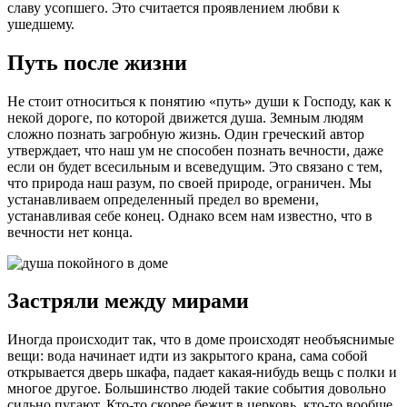
славу усопшего. Это считается проявлением любви к
ушедшему.
Путь после жизни
Не стоит относиться к понятию «путь» души к Господу, как к
некой дороге, по которой движется душа. Земным людям
сложно познать загробную жизнь. Один греческий автор
утверждает, что наш ум не способен познать вечности, даже
если он будет всесильным и всеведущим. Это связано с тем,
что природа наш разум, по своей природе, ограничен. Мы
устанавливаем определенный предел во времени,
устанавливая себе конец. Однако всем нам известно, что в
вечности нет конца.
Застряли между мирами
Иногда происходит так, что в доме происходят необъяснимые
вещи: вода начинает идти из закрытого крана, сама собой
открывается дверь шкафа, падает какая-нибудь вещь с полки и
многое другое. Большинство людей такие события довольно
сильно пугают. Кто-то скорее бежит в церковь, кто-то вообще