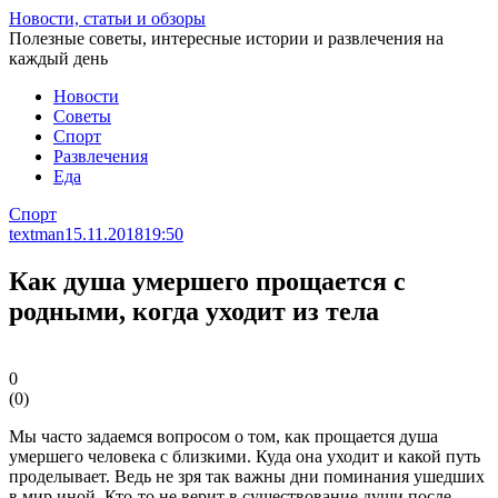
Перейти
Новости, статьи и обзоры
к
Полезные советы, интересные истории и развлечения на
статье
каждый день
Новости
Советы
Спорт
Развлечения
Еда
Спорт
textman
15.11.2018
19:50
Как душа умершего прощается с
родными, когда уходит из тела
0
(
0
)
Мы часто задаемся вопросом о том, как прощается душа
умершего человека с близкими. Куда она уходит и какой путь
проделывает. Ведь не зря так важны дни поминания ушедших
в мир иной. Кто-то не верит в существование души после