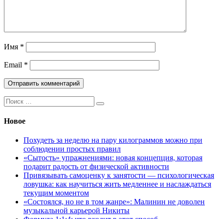
Имя
*
Email
*
Поиск:
Новое
Похудеть за неделю на пару килограммов можно при
соблюдении простых правил
«Сытость» упражнениями: новая концепция, которая
подарит радость от физической активности
Привязывать самоценку к занятости — психологическая
ловушка: как научиться жить медленнее и наслаждаться
текущим моментом
«Состоялся, но не в том жанре»: Малинин не доволен
музыкальной карьерой Никиты