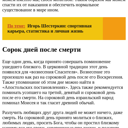
спасти их от наказания и обеспечить нормальное
существование в мире ином.
По теме:
Игорь Шестеркин: спортивная
карьера, статистика и личная жизнь
Сорок дней после смерти
Еще один день, когда принято совершать поминовение
ушедшего близкого. В церковной традиции этот день
появился для «вознесения Спасителя». Вознесение это
произошло как раз на сороковой день после его Воскресения.
Также упоминание об этом дне можно найти в
«Апостольских постановлениях». Здесь также рекомендуется
поминать усопшего на третий, девятый и сороковой день
после его смерти. На сороковой день израильский народ
поминал Моисея и так гласит древний обычай.
Разлучить любящих друг друга людей не может ничего, даже
смерть. На сороковой день принято молиться о близких,
любимых людях, просить Бога, чтобы он простил близкому
нашему все его грехи, совершенные при жизни, и подарить