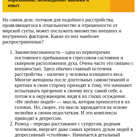
опыт
На самом деле, толчком для подобного расстройства,
проявляющегося в отшельничестве и отрешенности от
мирской суеты, может послужить множество внешних и
внутренних факторов. Какие из них наиболее
распространенные?
Закомплексованность – одна из первопричин
постоянного пребывания в стрессовом состоянии и
скверном расположении духа. Очень часто это связано с
внешностью. Здесь обычно главный источник
расстройства – наличие у человека излишнего веса.
Многие женщины после длительных самоистязаний и
критики в свою сторону приходят к тому, что начинают
испытывать презрение к своему весу, самой себе, а
потом и к окружающим, видя в их глазах осуждение.
«Не люблю людей» — мысль, которая проносится в их
головах. Но, скорее, эта мысль зарождается на основе
нелюбви к своим недостаткам. И эти комплексы
приводят к депрессии.
Развод – нередко расставание с супругом, родным
человеком, ввергает даже самых крепких духом людей в
депрессивный «столбняк». Начинается детальный