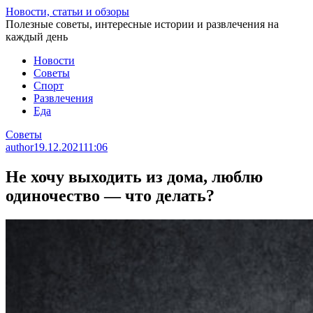
Перейти
Новости, статьи и обзоры
к
Полезные советы, интересные истории и развлечения на
статье
каждый день
Новости
Советы
Спорт
Развлечения
Еда
Советы
author
19.12.2021
11:06
Не хочу выходить из дома, люблю
одиночество — что делать?