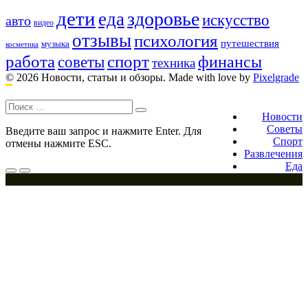
дети
здоровье
еда
искусство
авто
видео
отзывы
психология
путешествия
музыка
косметика
работа
спорт
финансы
советы
техника
© 2026 Новости, статьи и обзоры.
Made with love by
Pixelgrade
Поиск:
Footer
navigation
Новости
Советы
Введите ваш запрос и нажмите Enter. Для
Спорт
отмены нажмите ESC.
Развлечения
Еда
Меню