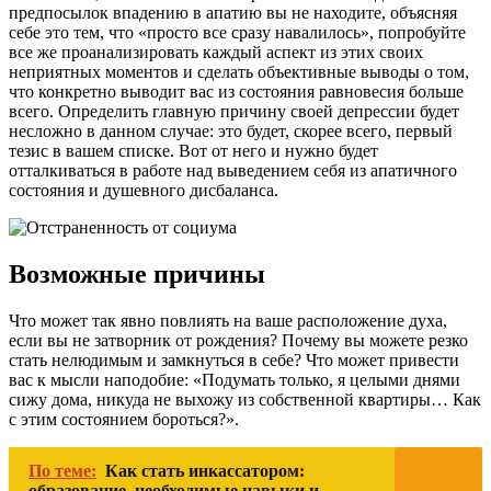
предпосылок впадению в апатию вы не находите, объясняя
себе это тем, что «просто все сразу навалилось», попробуйте
все же проанализировать каждый аспект из этих своих
неприятных моментов и сделать объективные выводы о том,
что конкретно выводит вас из состояния равновесия больше
всего. Определить главную причину своей депрессии будет
несложно в данном случае: это будет, скорее всего, первый
тезис в вашем списке. Вот от него и нужно будет
отталкиваться в работе над выведением себя из апатичного
состояния и душевного дисбаланса.
Возможные причины
Что может так явно повлиять на ваше расположение духа,
если вы не затворник от рождения? Почему вы можете резко
стать нелюдимым и замкнуться в себе? Что может привести
вас к мысли наподобие: «Подумать только, я целыми днями
сижу дома, никуда не выхожу из собственной квартиры… Как
с этим состоянием бороться?».
По теме:
Как стать инкассатором:
образование, необходимые навыки и