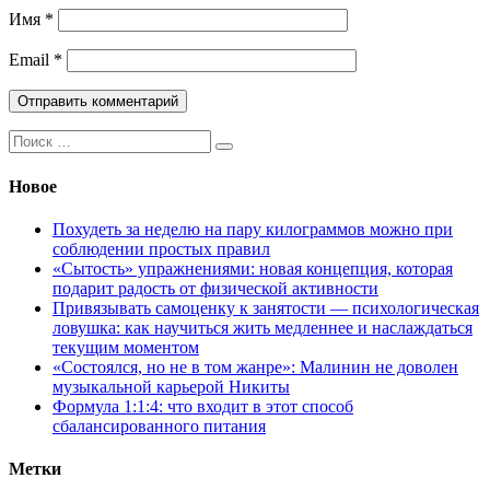
Имя
*
Email
*
Поиск:
Новое
Похудеть за неделю на пару килограммов можно при
соблюдении простых правил
«Сытость» упражнениями: новая концепция, которая
подарит радость от физической активности
Привязывать самоценку к занятости — психологическая
ловушка: как научиться жить медленнее и наслаждаться
текущим моментом
«Состоялся, но не в том жанре»: Малинин не доволен
музыкальной карьерой Никиты
Формула 1:1:4: что входит в этот способ
сбалансированного питания
Метки