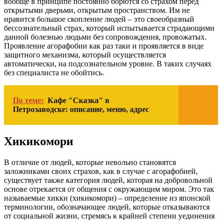
вообще в принципе постоянно борются со страхом перед
открытыми дверьми, открытым пространством. Им не
нравится большое скопление людей – это своеобразный
бессознательный страх, который испытывается страдающими
данной болезнью людьми без сопровождения, провожатых.
Проявление агорафобии как раз таки и проявляется в виде
защитного механизма, который осуществляется
автоматически, на подсознательном уровне. В таких случаях
без специалиста не обойтись.
По теме:
Кафе "Сказка" в
Петрозаводске: описание, меню, адрес
Хикикомори
В отличие от людей, которые невольно становятся
заложниками своих страхов, как в случае с агорафобией,
существует также категория людей, которая на добровольной
основе отрекается от общения с окружающим миром. Это так
называемые хикки (хикикомори) – определение из японской
терминологии, обозначающее людей, которые отказываются
от социальной жизни, стремясь к крайней степени уединения