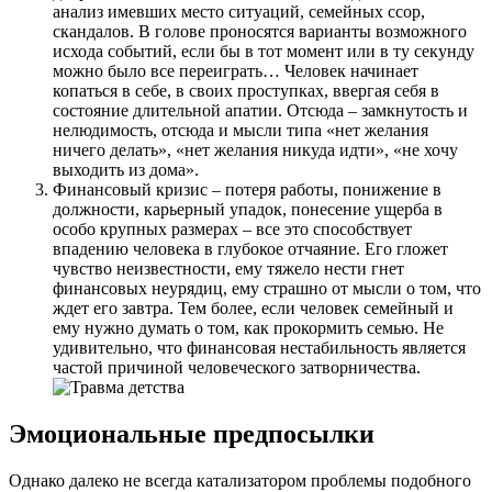
анализ имевших место ситуаций, семейных ссор,
скандалов. В голове проносятся варианты возможного
исхода событий, если бы в тот момент или в ту секунду
можно было все переиграть… Человек начинает
копаться в себе, в своих проступках, ввергая себя в
состояние длительной апатии. Отсюда – замкнутость и
нелюдимость, отсюда и мысли типа «нет желания
ничего делать», «нет желания никуда идти», «не хочу
выходить из дома».
Финансовый кризис – потеря работы, понижение в
должности, карьерный упадок, понесение ущерба в
особо крупных размерах – все это способствует
впадению человека в глубокое отчаяние. Его гложет
чувство неизвестности, ему тяжело нести гнет
финансовых неурядиц, ему страшно от мысли о том, что
ждет его завтра. Тем более, если человек семейный и
ему нужно думать о том, как прокормить семью. Не
удивительно, что финансовая нестабильность является
частой причиной человеческого затворничества.
Эмоциональные предпосылки
Однако далеко не всегда катализатором проблемы подобного