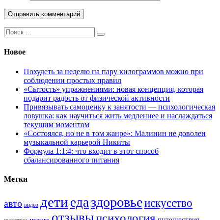
Поиск:
Новое
Похудеть за неделю на пару килограммов можно при
соблюдении простых правил
«Сытость» упражнениями: новая концепция, которая
подарит радость от физической активности
Привязывать самоценку к занятости — психологическая
ловушка: как научиться жить медленнее и наслаждаться
текущим моментом
«Состоялся, но не в том жанре»: Малинин не доволен
музыкальной карьерой Никиты
Формула 1:1:4: что входит в этот способ
сбалансированного питания
Метки
дети
здоровье
еда
искусство
авто
видео
отзывы
психология
путешествия