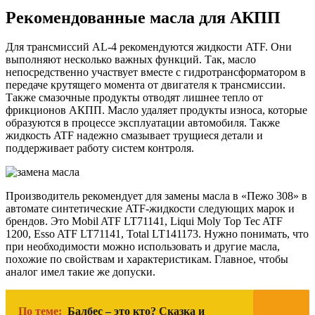
Рекомендованные масла для АКПП
Для трансмиссий AL-4 рекомендуются жидкости ATF. Они
выполняют несколько важных функций. Так, масло
непосредственно участвует вместе с гидротрансформатором в
передаче крутящего момента от двигателя к трансмиссии.
Также смазочные продукты отводят лишнее тепло от
фрикционов АКПП. Масло удаляет продукты износа, которые
образуются в процессе эксплуатации автомобиля. Также
жидкость ATF надежно смазывает трущиеся детали и
поддерживает работу систем контроля.
Производитель рекомендует для замены масла в «Пежо 308» в
автомате синтетические ATF-жидкости следующих марок и
брендов. Это Mobil ATF LT71141, Liqui Moly Top Tec ATF
1200, Esso ATF LT71141, Total LT141173. Нужно понимать, что
при необходимости можно использовать и другие масла,
похожие по свойствам и характеристикам. Главное, чтобы
аналог имел такие же допуски.
По теме:
Балбес – это кто? Сказка и