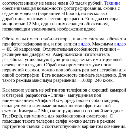
соотечественнику не менее чем в 80 тысяч рублей.
Техника
,
обеспечивающая возможность фотографирования, сходна с
седьмой моделью (вариацией «Плюс»), но несколько
доработана, поэтому качество прекрасно. Есть два сенсора
мощностью 12 Мп, один из них оснащен объективом,
позволяющим увеличивать изображение вдвое.
Обе камеры имеют стабилизаторы, причем система работает и
при фотографировании, и при записи
видео
. Максимум
видео
– 4К, 60 кадров/сек. Отличительная особенность техники –
расширенная диафрагма. Американский изготовитель
разработал уникальную функцию подсветки, имитирующей
освещение в студии. Обработка применяется уже после
первичной съемки, можно попробовать разные настройки для
одной фотографии. Есть возможность снимать замедлено. Для
такого режима максимум разрешения – 1080р, 240 к/сек.
Как можно узнать из рейтингов телефонов с хорошей камерой
и батареей, разработка «Эппла», выпущенная под
наименованием «Айфон Икс», представляет собой модель,
оснащенную отличными возможностями фронтальной
съемки. Камера – 7 Мп, сконструирована по новой методике
TrueDepth, применима для разблокировки смартфона. С
помощью такого телефона селфи можно делать в режиме
портретной съемки с соответствующим вариантом освещения.