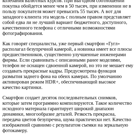
колебания валютных курсов. При выгодном соотношении
покупка обойдется менее чем в 50 тысяч, при изменении не в
пользу покупателя может превысить 55 тысяч. А вот для
западного клиента эта модель с полным правом представляет
собой едва ли не лучший вариант бюджетного, доступного,
качественного телефона с отличными возможностями
фотографирования.
Как говорят специалисты, уже первый смартфон «Гугл»
располагал безупречной камерой, а новинка имеет все плюсы
предшественников, существенно улучшенные инженерами
фирмы. Если сравнивать с описанными ранее моделями,
телефон не оснащен сдвоенной камерой, но это не мешает ему
создавать прекрасные кадры. Предусмотрена функция
размытия заднего фона на обеих камерах. По умолчанию
активирован режим HDR+, обеспечивающий высокое
качество картинки.
Смартфон создает десяток последовательных снимков,
которые затем программно компилируются. Такое количество
исходного материала гарантирует широкий диапазон
динамики, многообразие деталей. Резкость прекрасна,
передача цветов безупречна, шума практически нет. Качество
изображений сравнимо с результатом съемки на зеркальную
фотокамеру.