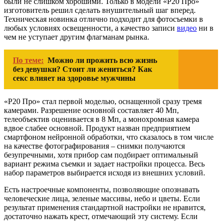
были не слишком хорошими. Только в модели «Р20 Про»
изготовитель решил сделать внушительный шаг вперед.
Техническая новинка отлично подходит для фотосъемки в
любых условиях освещенности, а качество записи
видео
ни в
чем не уступает другим флагманам рынка.
По теме:
Можно ли прожить всю жизнь
без девушки? Стоит ли жениться? Как
секс влияет на здоровье мужчины
«Р20 Про» стал первой моделью, оснащенной сразу тремя
камерами. Разрешение основной составляет 40 Мп,
телеобъектив оценивается в 8 Мп, а монохромная камера
вдвое слабее основной. Продукт назван предприятием
смартфоном нейронной обработки, что сказалось в том числе
на качестве фотографирования – снимки получаются
безупречными, хотя прибор сам подбирает оптимальный
вариант режима съемки и задает настройки процесса. Весь
набор параметров выбирается исходя из внешних условий.
Есть настроечные компоненты, позволяющие опознавать
человеческие лица, зеленые массивы, небо и цветы. Если
результат применения стандартной настройки не нравится,
достаточно нажать крест, отмечающий эту систему. Если