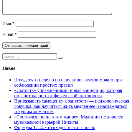
Имя
*
Email
*
Поиск:
Новое
Похудеть за неделю на пару килограммов можно при
соблюдении простых правил
«Сытость» упражнениями: новая концепция, которая
подарит радость от физической активности
Привязывать самоценку к занятости — психологическая
ловушка: как научиться жить медленнее и наслаждаться
текущим моментом
«Состоялся, но не в том жанре»: Малинин не доволен
музыкальной карьерой Никиты
Формула 1:1:4: что входит в этот способ