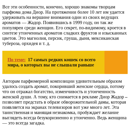
Все эти особенности, конечно, хорошо знакомы творцам
парфюма дома Диор. На протяжении более 10 лет им удается
удерживать на вершине внимания один из своих ведущих
ароматов — Жадор. Появившись в 1999 году, он так же
популярен среди женщин. Его секрет, по-видимому, кроется в
синтезе утонченных ароматов сладких фруктов и изысканных
цветов. Это магнолия, персик, груша, дыня, мексиканская
тубероза, орхидея и т. д.
По теме:
17 самых редких кошек со всего
мира, о которых вы не слышали раньше
Авторам парфюмерной композиции удивительным образом
удалось создать аромат, покоривший женские сердца, потому
что он отражал богатство, изменчивость и утонченность
женской души. А тому, кто снимается в рекламе Диор Жадор
–
позволяет предстать в образе обворожительной дамы, которая
появляется на экранах телевизоров вот уже много лет. Эта
таинственная и манящая незнакомка, пробуждает желание
выглядеть всегда безукоризненно и утонченно. Ведь женщина
— это всегда загадка.