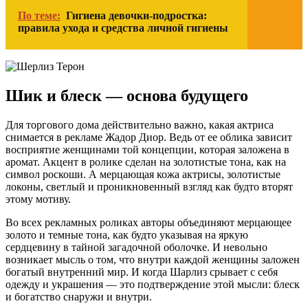
По теме:
Гигиена девочки-подростка:
правила ухода и средства личной гигиены
Шик и блеск — основа будущего
Для торгового дома действительно важно, какая актриса
снимается в рекламе Жадор Диор. Ведь от ее облика зависит
восприятие женщинами той концепции, которая заложена в
аромат. Акцент в ролике сделан на золотистые тона, как на
символ роскоши. А мерцающая кожа актрисы, золотистые
локоны, светлый и проникновенный взгляд как будто вторят
этому мотиву.
Во всех рекламных роликах авторы объединяют мерцающее
золото и темные тона, как будто указывая на яркую
сердцевину в тайной загадочной оболочке. И невольно
возникает мысль о том, что внутри каждой женщины заложен
богатый внутренний мир. И когда Шарлиз срывает с себя
одежду и украшения — это подтверждение этой мысли: блеск
и богатство снаружи и внутри.