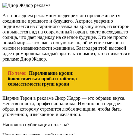
А в последнем рекламном шедевре явно прослеживается
соединение прошлого и будущего. Актриса уверенно
поднимается из старинного замка на крышу дома, из которой
открывается вид на современный город в свете восходящего
солнца, что дает надежду на светлое будущее. Это не просто
новый мир — это шаг в новую жизнь, обретение смелости
мысли и независимости женщины. Благодаря этой высокой
идее проморолика каждый зритель запомнит, кто снимается в
рекламе Диор Жадор.
По теме:
Переливание крови:
биологическая проба и таблица
совместимости групп крови
Шарлиз Терон в рекламе Диор Жадор
—
это образец вкуса,
женственности, профессионализма. Именно она передает
образ, к которому стремится любая женщина, чтобы быть
утонченной, изысканной и желанной.
Насколько публикация полезна?
Нажмите на звезду, чтобы оценить!