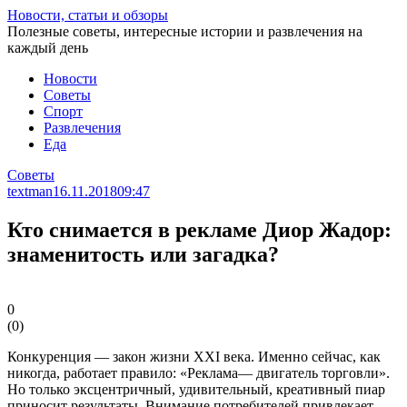
Перейти
Новости, статьи и обзоры
к
Полезные советы, интересные истории и развлечения на
статье
каждый день
Новости
Советы
Спорт
Развлечения
Еда
Советы
textman
16.11.2018
09:47
Кто снимается в рекламе Диор Жадор:
знаменитость или загадка?
0
(
0
)
Конкуренция — закон жизни ХХІ века. Именно сейчас, как
никогда, работает правило: «Реклама— двигатель торговли».
Но только эксцентричный, удивительный, креативный пиар
приносит результаты. Внимание потребителей привлекает