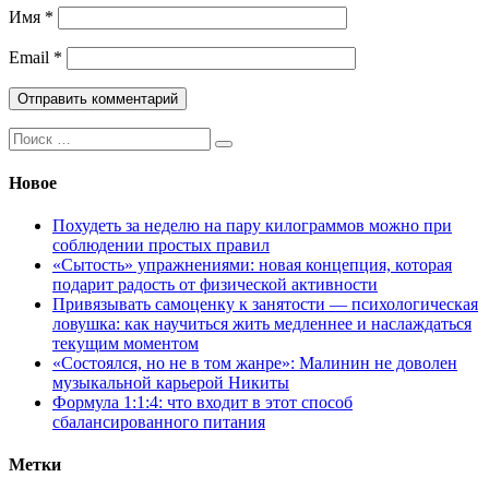
Имя
*
Email
*
Поиск:
Новое
Похудеть за неделю на пару килограммов можно при
соблюдении простых правил
«Сытость» упражнениями: новая концепция, которая
подарит радость от физической активности
Привязывать самоценку к занятости — психологическая
ловушка: как научиться жить медленнее и наслаждаться
текущим моментом
«Состоялся, но не в том жанре»: Малинин не доволен
музыкальной карьерой Никиты
Формула 1:1:4: что входит в этот способ
сбалансированного питания
Метки