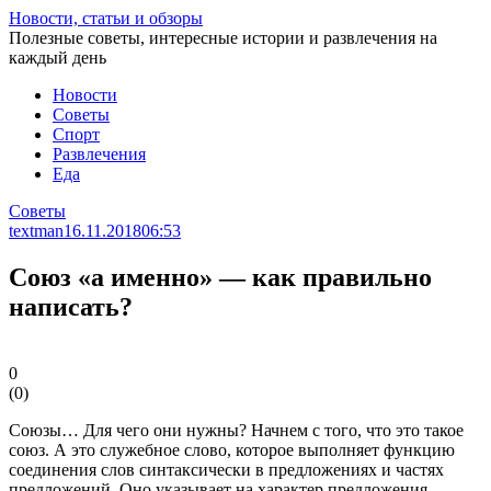
Перейти
Новости, статьи и обзоры
к
Полезные советы, интересные истории и развлечения на
статье
каждый день
Новости
Советы
Спорт
Развлечения
Еда
Советы
textman
16.11.2018
06:53
Союз «а именно» — как правильно
написать?
0
(
0
)
Союзы… Для чего они нужны? Начнем с того, что это такое
союз. А это служебное слово, которое выполняет функцию
соединения слов синтаксически в предложениях и частях
предложений. Оно указывает на характер предложения.