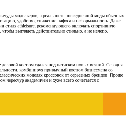
 причуды модельеров, а реальность повседневной моды обычных
тизацию, удобство, снижение пафоса и неформальность. Даже
и стиля athleisure, рекомендующего включать спортивную
 чтобы выглядеть действительно стильно, а не нелепо.
е деловой костюм сдался под натиском новых веяний. Сегодня
иальности, комбинируя привычный костюм бизнесмена со
 классических моделях кроссовок от серьезных брендов. Проще
м чересчур академичен и хуже всего сочетается с