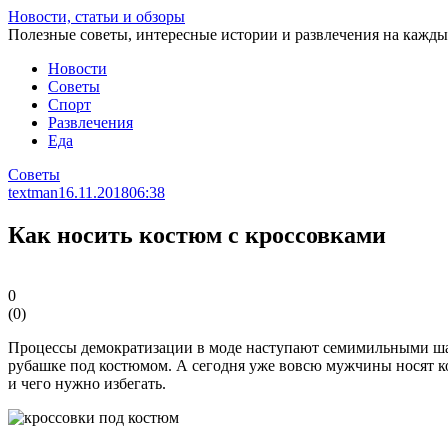
Перейти
Новости, статьи и обзоры
к
Полезные советы, интересные истории и развлечения на кажды
статье
Новости
Советы
Спорт
Развлечения
Еда
Советы
textman
16.11.2018
06:38
Как носить костюм с кроссовками
0
(
0
)
Процессы демократизации в моде наступают семимильными шага
рубашке под костюмом. А сегодня уже вовсю мужчины носят кос
и чего нужно избегать.