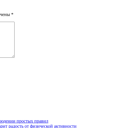
ечены
*
людении простых правил
рит радость от физической активности