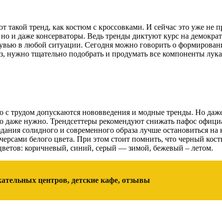
т такой тренд, как костюм с кроссовками. И сейчас это уже не
 но и даже консерваторы. Ведь тренды диктуют курс на демокра
увью в любой ситуации. Сегодня можно говорить о формировани
, нужно тщательно подобрать и продумать все компоненты лука,
го с трудом допускаются нововведения и модные тренды. Но даж
 но даже нужно. Трендсеттеры рекомендуют снижать пафос офиц
здания солидного и современного образа лучше остановиться на
ерсами белого цвета. При этом стоит помнить, что черный костю
цветов: коричневый, синий, серый — зимой, бежевый – летом.
екательных центров, детские кафе, отзывы