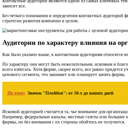
Контактные аудитории являются одной из самых ключевых тем н
зависит все.
Без четкого понимания и определения контактных аудиторий ф
стратегии развития компании в целом.
Аудитории по характеру влияния на ор
Как было указано выше, к контактным аудиториям относятся н
По характеру они могут быть нежелательным, искомым и бла
всего избегать. Хотя фирме, скорее всего, все равно придется
ценового сегмента, что занимает или планирует занять фирма.
По теме:
Значок "Плейбоя": от 50-х до наших дней
Искомой аудиторией считается та, чье внимание для организа
Например, федеральные каналы, местные газеты или большие и
фирмы, но без внимания с их стороны обойтись не получится.