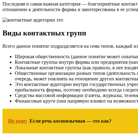
Последняя и самая важная категория — благоприятные контакт
отношению к деятельности фирмы и заинтересованы в ее успеш
Виды контактных групп
Всего данное понятие подразделяется на семь типов, каждый и
Широкая общественность (данное понятие может охватыват
Контактные группы внутри фирмы или предприятия (напр
Локальные контактные группы (как правило, в нее входя
Общественные организации разных типов (деятельность 
очередь, может повлиять на отношение других контактны
Это контактные аудитории внутри государственных учре
прибыльность фирмы, поэтому необходимо всегда следить
Средства массовой информации (газеты, журналы, телеви
Финансовые круги (они напрямую влияют на возможност
По теме:
Если речь косноязычная — это как?