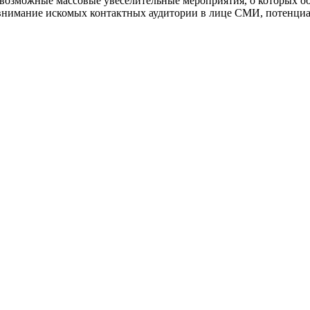
севозможные массовые увеселительные мероприятия, о которых об
нимание искомых контактных аудитории в лице СМИ, потенциа