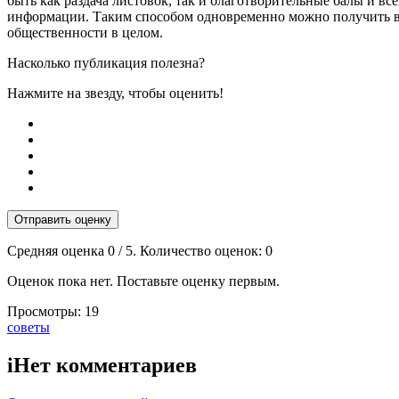
быть как раздача листовок, так и благотворительные балы и в
информации. Таким способом одновременно можно получить в
общественности в целом.
Насколько публикация полезна?
Нажмите на звезду, чтобы оценить!
Отправить оценку
Средняя оценка
0
/ 5. Количество оценок:
0
Оценок пока нет. Поставьте оценку первым.
Просмотры:
19
Тэги:
советы
i
Нет комментариев