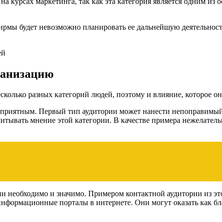
а курсах маркетинга, так как эта категория является одним из 
ирмы будет невозможно планировать ее дальнейшую деятельность
ганизацию
есколько разных категорий людей, поэтому и влияние, которое 
гоприятным. Первый тип аудитории может нанести непоправимы
 учитывать мнение этой категории. В качестве примера нежелате
ции необходимо и значимо. Примером контактной аудитории из э
нформационные порталы в интернете. Они могут оказать как бла