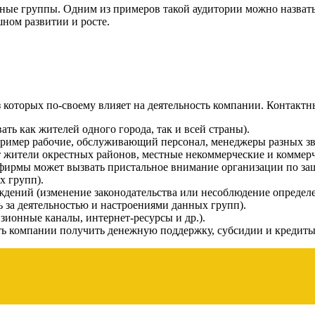
ные группы. Одним из примеров такой аудитории можно назвать
ном развитии и росте.
з которых по-своему влияет на деятельность компании. Контактн
ь как жителей одного города, так и всей страны).
имер рабочие, обслуживающий персонал, менеджеры разных зве
т жители окрестных районов, местные некоммерческие и коммерч
фирмы может вызвать пристальное внимание организации по защи
х групп).
ждений (изменение законодательства или несоблюдение определ
 за деятельностью и настроениями данных групп).
зионные каналы, интернет-ресурсы и др.).
ь компании получить денежную поддержку, субсидии и кредиты