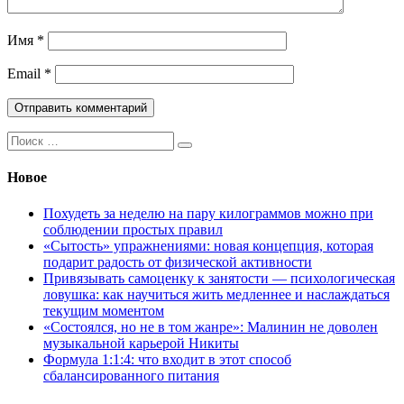
Имя
*
Email
*
Поиск:
Новое
Похудеть за неделю на пару килограммов можно при
соблюдении простых правил
«Сытость» упражнениями: новая концепция, которая
подарит радость от физической активности
Привязывать самоценку к занятости — психологическая
ловушка: как научиться жить медленнее и наслаждаться
текущим моментом
«Состоялся, но не в том жанре»: Малинин не доволен
музыкальной карьерой Никиты
Формула 1:1:4: что входит в этот способ
сбалансированного питания