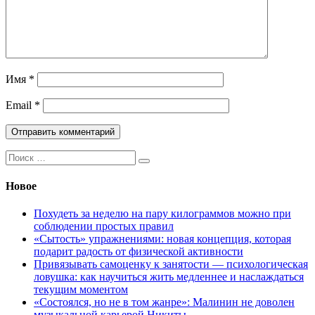
Имя
*
Email
*
Поиск:
Новое
Похудеть за неделю на пару килограммов можно при
соблюдении простых правил
«Сытость» упражнениями: новая концепция, которая
подарит радость от физической активности
Привязывать самоценку к занятости — психологическая
ловушка: как научиться жить медленнее и наслаждаться
текущим моментом
«Состоялся, но не в том жанре»: Малинин не доволен
музыкальной карьерой Никиты