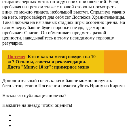
стирания черных меток по ходу своих приключений. Если,
пребывая на третьем этаже с правой стороны посмотреть
вниз, то можно увидеть небольшой выступ. Спрыгнув удачно
на него, игрок заберет для себя сет Доспехов Хранительницы.
Такая добыча на начальных стадиях игры особенно ценна. На
самом верху башни будет воронье гнездо, где мирно
пребывает Снагли. Он обменивает предметы разной
ценности, наведывайтесь к этому невидимому торговцу
регулярно.
По теме:
Кто и как за месяц похудел на 10
кг? Отзывы, советы и рекомендации.
Диета "Минус 10 кг": примерное меню
Дополнительный совет: ключ к башне можно получить
бесплатно, если в Поселении нежити убить Ирину из Карима
Насколько публикация полезна?
Нажмите на звезду, чтобы оценить!