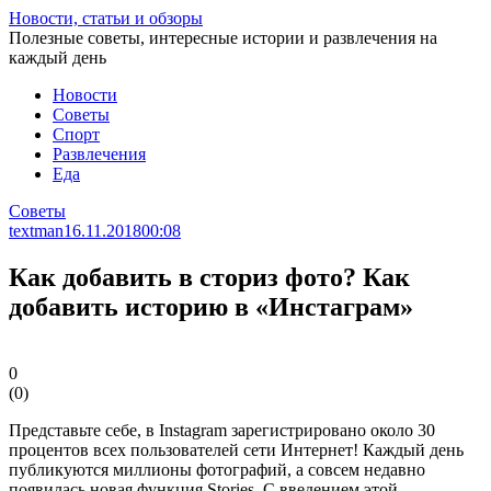
Перейти
Новости, статьи и обзоры
к
Полезные советы, интересные истории и развлечения на
статье
каждый день
Новости
Советы
Спорт
Развлечения
Еда
Советы
textman
16.11.2018
00:08
Как добавить в сториз фото? Как
добавить историю в «Инстаграм»
0
(
0
)
Представьте себе, в Instagram зарегистрировано около 30
процентов всех пользователей сети Интернет! Каждый день
публикуются миллионы фотографий, а совсем недавно
появилась новая функция Stories. С введением этой