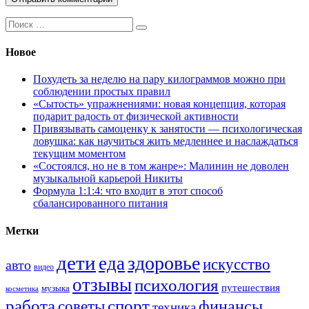
Поиск:
Новое
Похудеть за неделю на пару килограммов можно при
соблюдении простых правил
«Сытость» упражнениями: новая концепция, которая
подарит радость от физической активности
Привязывать самоценку к занятости — психологическая
ловушка: как научиться жить медленнее и наслаждаться
текущим моментом
«Состоялся, но не в том жанре»: Малинин не доволен
музыкальной карьерой Никиты
Формула 1:1:4: что входит в этот способ
сбалансированного питания
Метки
дети
здоровье
еда
искусство
авто
видео
отзывы
психология
путешествия
музыка
косметика
работа
спорт
финансы
советы
техника