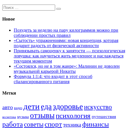
Поиск:
Новое
Похудеть за неделю на пару килограммов можно при
соблюдении простых правил
«Сытость» упражнениями: новая концепция, которая
подарит радость от физической активности
Привязывать самоценку к занятости — психологическая
ловушка: как научиться жить медленнее и наслаждаться
текущим моментом
«Состоялся, но не в том жанре»: Малинин не доволен
музыкальной карьерой Никиты
Формула 1:1:4: что входит в этот способ
сбалансированного питания
Метки
дети
здоровье
еда
искусство
авто
видео
отзывы
психология
путешествия
музыка
косметика
работа
спорт
финансы
советы
техника