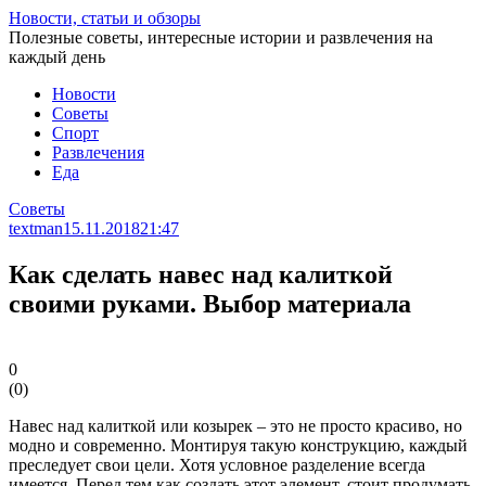
Перейти
Новости, статьи и обзоры
к
Полезные советы, интересные истории и развлечения на
статье
каждый день
Новости
Советы
Спорт
Развлечения
Еда
Советы
textman
15.11.2018
21:47
Как сделать навес над калиткой
своими руками. Выбор материала
0
(
0
)
Навес над калиткой или козырек – это не просто красиво, но
модно и современно. Монтируя такую конструкцию, каждый
преследует свои цели. Хотя условное разделение всегда
имеется. Перед тем как создать этот элемент, стоит продумать