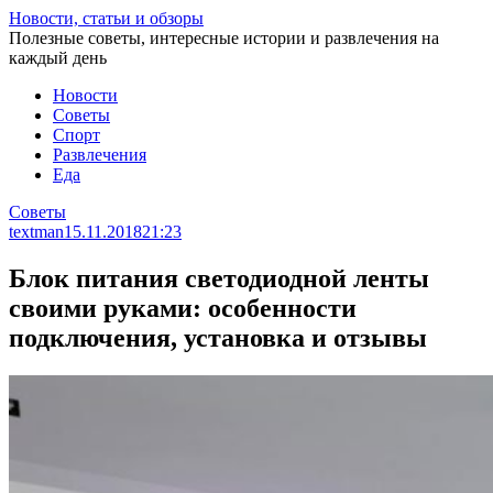
Перейти
Новости, статьи и обзоры
к
Полезные советы, интересные истории и развлечения на
статье
каждый день
Новости
Советы
Спорт
Развлечения
Еда
Советы
textman
15.11.2018
21:23
Блок питания светодиодной ленты
своими руками: особенности
подключения, установка и отзывы