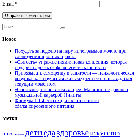
Email
*
Поиск:
Новое
Похудеть за неделю на пару килограммов можно при
соблюдении простых правил
«Сытость» упражнениями: новая концепция, которая
подарит радость от физической активности
Привязывать самоценку к занятости — психологическая
ловушка: как научиться жить медленнее и наслаждаться
текущим моментом
«Состоялся, но не в том жанре»: Малинин не доволен
музыкальной карьерой Никиты
Формула 1:1:4: что входит в этот способ
сбалансированного питания
Метки
дети
здоровье
еда
искусство
авто
видео