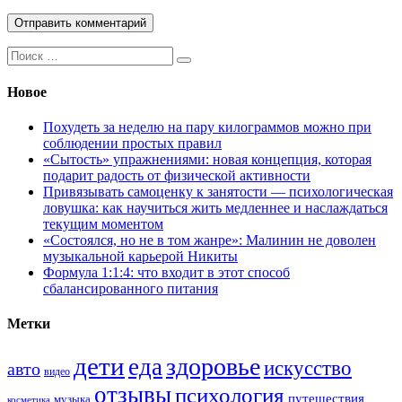
Поиск:
Новое
Похудеть за неделю на пару килограммов можно при
соблюдении простых правил
«Сытость» упражнениями: новая концепция, которая
подарит радость от физической активности
Привязывать самоценку к занятости — психологическая
ловушка: как научиться жить медленнее и наслаждаться
текущим моментом
«Состоялся, но не в том жанре»: Малинин не доволен
музыкальной карьерой Никиты
Формула 1:1:4: что входит в этот способ
сбалансированного питания
Метки
дети
здоровье
еда
искусство
авто
видео
отзывы
психология
путешествия
музыка
косметика