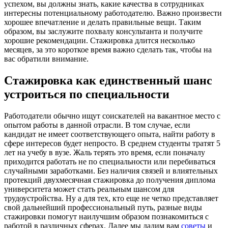
успехом, вы должны знать, какие качества в сотрудниках
интересны потенциальному работодателю. Важно произвести
хорошее впечатление и делать правильные вещи. Таким
образом, вы заслужите похвалу консультанта и получите
хорошие рекомендации. Стажировка длится несколько
месяцев, за это короткое время важно сделать так, чтобы на
вас обратили внимание.
Стажировка как единственный шанс
устроиться по специальности
Работодатели обычно ищут соискателей на вакантное место с
опытом работы в данной отрасли. В том случае, если
кандидат не имеет соответствующего опыта, найти работу в
сфере интересов будет непросто. В среднем студенты тратят 5
лет на учебу в вузе. Жаль терять это время, если поначалу
приходится работать не по специальности или перебиваться
случайными заработками. Без наличия связей и влиятельных
протекций двухмесячная стажировка до получения диплома
университета может стать реальным шансом для
трудоустройства. Ну а для тех, кто еще не четко представляет
свой дальнейший профессиональный путь, разные виды
стажировки помогут наилучшим образом познакомиться с
работой в различных сферах. Далее мы дадим вам
советы
и