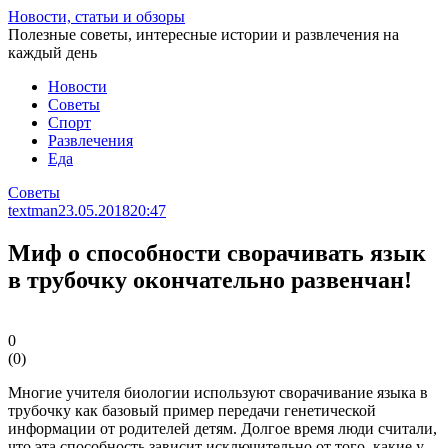
Перейти
Новости, статьи и обзоры
к
Полезные советы, интересные истории и развлечения на
статье
каждый день
Новости
Советы
Спорт
Развлечения
Еда
Советы
textman
23.05.2018
20:47
Миф о способности сворачивать язык
в трубочку окончательно развенчан!
0
(
0
)
Многие учителя биологии используют сворачивание языка в
трубочку как базовый пример передачи генетической
информации от родителей детям. Долгое время люди считали,
что эта способность зависит исключительно от того, какие у