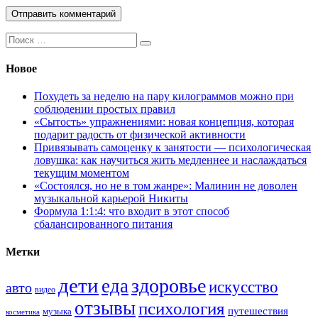
Поиск:
Новое
Похудеть за неделю на пару килограммов можно при
соблюдении простых правил
«Сытость» упражнениями: новая концепция, которая
подарит радость от физической активности
Привязывать самоценку к занятости — психологическая
ловушка: как научиться жить медленнее и наслаждаться
текущим моментом
«Состоялся, но не в том жанре»: Малинин не доволен
музыкальной карьерой Никиты
Формула 1:1:4: что входит в этот способ
сбалансированного питания
Метки
дети
здоровье
еда
искусство
авто
видео
отзывы
психология
путешествия
музыка
косметика