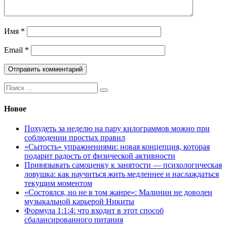
Имя
*
Email
*
Поиск:
Новое
Похудеть за неделю на пару килограммов можно при
соблюдении простых правил
«Сытость» упражнениями: новая концепция, которая
подарит радость от физической активности
Привязывать самоценку к занятости — психологическая
ловушка: как научиться жить медленнее и наслаждаться
текущим моментом
«Состоялся, но не в том жанре»: Малинин не доволен
музыкальной карьерой Никиты
Формула 1:1:4: что входит в этот способ
сбалансированного питания