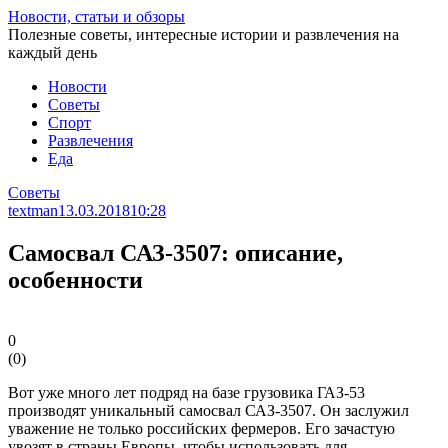
Перейти
Новости, статьи и обзоры
к
Полезные советы, интересные истории и развлечения на
статье
каждый день
Новости
Советы
Спорт
Развлечения
Еда
Советы
textman
13.03.2018
10:28
Самосвал САЗ-3507: описание,
особенности
0
(
0
)
Вот уже много лет подряд на базе грузовика ГАЗ-53
производят уникальный самосвал САЗ-3507. Он заслужил
уважение не только российских фермеров. Его зачастую
увозят в страны Европы, чтобы использовать для