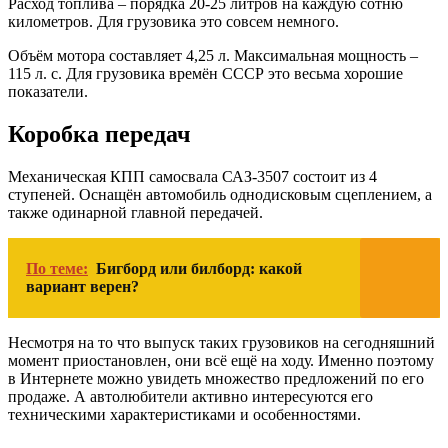
Расход топлива – порядка 20-25 литров на каждую сотню
километров. Для грузовика это совсем немного.
Объём мотора составляет 4,25 л. Максимальная мощность –
115 л. с. Для грузовика времён СССР это весьма хорошие
показатели.
Коробка передач
Механическая КПП самосвала САЗ-3507 состоит из 4
ступеней. Оснащён автомобиль однодисковым сцеплением, а
также одинарной главной передачей.
По теме:
Бигборд или билборд: какой
вариант верен?
Несмотря на то что выпуск таких грузовиков на сегодняшний
момент приостановлен, они всё ещё на ходу. Именно поэтому
в Интернете можно увидеть множество предложений по его
продаже. А автолюбители активно интересуются его
техническими характеристиками и особенностями.