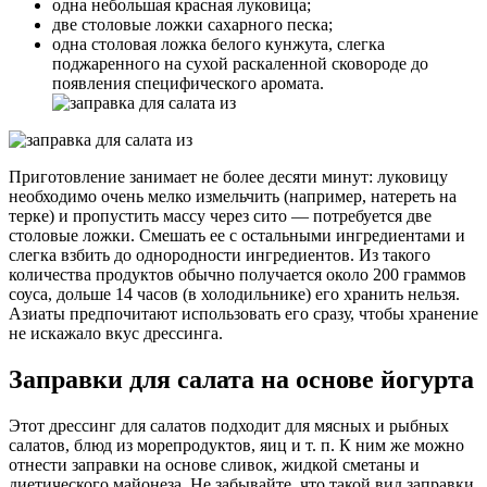
одна небольшая красная луковица;
две столовые ложки сахарного песка;
одна столовая ложка белого кунжута, слегка
поджаренного на сухой раскаленной сковороде до
появления специфического аромата.
Приготовление занимает не более десяти минут: луковицу
необходимо очень мелко измельчить (например, натереть на
терке) и пропустить массу через сито — потребуется две
столовые ложки. Смешать ее с остальными ингредиентами и
слегка взбить до однородности ингредиентов. Из такого
количества продуктов обычно получается около 200 граммов
соуса, дольше 14 часов (в холодильнике) его хранить нельзя.
Азиаты предпочитают использовать его сразу, чтобы хранение
не искажало вкус дрессинга.
Заправки для салата на основе йогурта
Этот дрессинг для салатов подходит для мясных и рыбных
салатов, блюд из морепродуктов, яиц и т. п. К ним же можно
отнести заправки на основе сливок, жидкой сметаны и
диетического майонеза. Не забывайте, что такой вид заправки