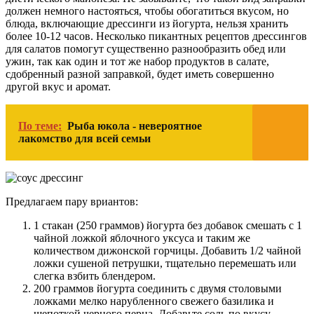
должен немного настояться, чтобы обогатиться вкусом, но
блюда, включающие дрессинги из йогурта, нельзя хранить
более 10-12 часов. Несколько пикантных рецептов дрессингов
для салатов помогут существенно разнообразить обед или
ужин, так как один и тот же набор продуктов в салате,
сдобренный разной заправкой, будет иметь совершенно
другой вкус и аромат.
По теме:
Рыба юкола - невероятное
лакомство для всей семьи
Предлагаем пару вриантов:
1 стакан (250 граммов) йогурта без добавок смешать с 1
чайной ложкой яблочного уксуса и таким же
количеством дижонской горчицы. Добавить 1/2 чайной
ложки сушеной петрушки, тщательно перемешать или
слегка взбить блендером.
200 граммов йогурта соединить с двумя столовыми
ложками мелко нарубленного свежего базилика и
щепоткой черного перца. Добавьте соль по вкусу.