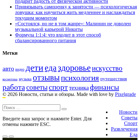
подарит радость от физической активности
Привязывать самоценку к занятости — психологическая
ловушка: как научиться жить медленнее и наслаждаться
текущим моментом
«Состоялся, но не в том жанре»: Малинин не доволен
музыкальной карьерой Никиты
Формула 1:1:4: что входит в этот способ
сбалансированного питания
Метки
дети
здоровье
еда
искусство
авто
видео
отзывы
психология
путешествия
музыка
косметика
работа
спорт
финансы
советы
техника
© 2026 Новости, статьи и обзоры.
Made with love by
Pixelgrade
Поиск:
Footer
navigation
Новости
Советы
Введите ваш запрос и нажмите Enter. Для
Спорт
отмены нажмите ESC.
Развлечения
Еда
Меню