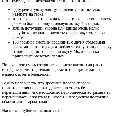
потребуется для приготовления? Ничего сложного:
одну репчатую луковицу, очищенную от шелухи,
натереть на терке;
корень хрена натереть на мелкой терке – готовой массы
должно быть на одну столовую ложку без горки;
зелень петрушки, укропа или кинзы очень мелко
нарубить – должно получиться около двух столовых
ложек;
150 граммов сметаны соединить с двумя столовыми
ложками винного уксуса, добавить одну чайную ложку
готовой горчицы и соль по вкусу. Можно слегка
приправить молотым перцем.
Полученную смесь соединить с приготовленными ранее
ингредиентами, тщательно перемешать и при желании
немного взбить блендером.
Важно не забывать, что дрессинг любого способа
приготовления не должен длительно стоять без
перемешивания, его необходимо периодически встряхивать,
перемешивать, взбалтывать, чтобы ингредиенты постоянно
обменивались ароматами.
Насколько публикация полезна?