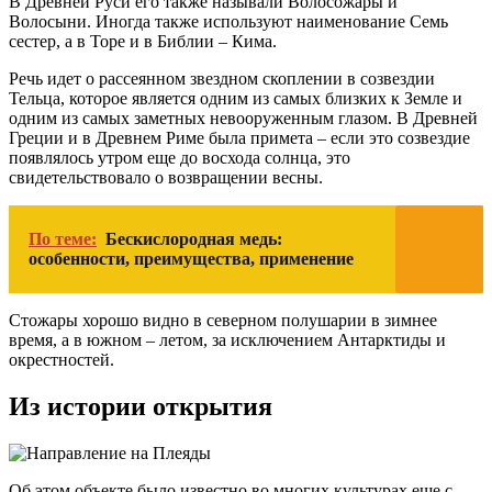
В Древней Руси его также называли Волосожары и
Волосыни. Иногда также используют наименование Семь
сестер, а в Торе и в Библии – Кима.
Речь идет о рассеянном звездном скоплении в созвездии
Тельца, которое является одним из самых близких к Земле и
одним из самых заметных невооруженным глазом. В Древней
Греции и в Древнем Риме была примета – если это созвездие
появлялось утром еще до восхода солнца, это
свидетельствовало о возвращении весны.
По теме:
Бескислородная медь:
особенности, преимущества, применение
Стожары хорошо видно в северном полушарии в зимнее
время, а в южном – летом, за исключением Антарктиды и
окрестностей.
Из истории открытия
Об этом объекте было известно во многих культурах еще с