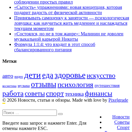
соблюдении простых правил
«Сытость» упражнениями: новая концепция, которая
подарит радость от физической активности
Привязывать самоценку к занятости — психологическая
ловушка: как научиться жить медленнее и наслаждаться
текущим моментом
«Состоялся, но не в том жанре»: Малинин не доволен
музыкальной карьерой Никиты
Формула 1:1:4: что входит в этот способ
сбалансированного питания
Метки
дети
здоровье
еда
искусство
авто
видео
отзывы
психология
путешествия
музыка
косметика
работа
спорт
финансы
советы
техника
© 2026 Новости, статьи и обзоры.
Made with love by
Pixelgrade
Поиск:
Footer
navigation
Новости
Советы
Введите ваш запрос и нажмите Enter. Для
Спорт
отмены нажмите ESC.