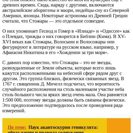
древних времен. Сюда, наряду с другими, включаются
австралийские аборигены и маори, индейцы-сиу из Северной
Америки, японцы. Некоторые астрономы из Древней Греции
считали, что Стожары — это отдельное созвездие.
О них упоминает Гесиод и Гомер в «Илиаде» и «Одиссее» как
о Плеядах, трижды о них говорится в Библии (Кима). В XV-
XVI веках как Стожары, Волосыни и Волосожары они
фигурируют в литературе на русском языке, например, у
Афанасия Никитина в его «Хождении за три моря».
С давних пор известно, что Стожары – это не звезды,
разноудаленные от Земли объекты, которые всего лишь
кажутся расположенными на небесной сфере рядом друг с
другом. Это группа близких, физически связанных звезд. В
1767 г. священник Д. Мичелл подсчитал, что вероятность
случайного расположения на столь маленьком участке неба
столь большого числа ярких звезд очень мала. Она равняется
1:500 000, поэтому звезды должны быть связаны физически.
Это предположение подтвердилось после проведения ряда
измерений.
По теме:
Паук акантоскурия геникулята:
образ жизни и правила содержания