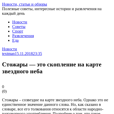
Перейти
Новости, статьи и обзоры
к
Полезные советы, интересные истории и развлечения на
статье
каждый день
Новости
Советы
Спорт
Развлечения
Еда
Новости
textman
15.11.2018
23:35
Стожары — это скопление на карте
звездного неба
0
(
0
)
Стожары – созвездие на карте звездного неба. Однако это не
единственное значение данного слова. Но, как сказано в
словаре, все его толкования относятся к области народно-
разговорного употребления. Подробнее о том, что такое