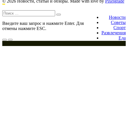
© 2026 Новости, статьи и обзоры.
Made with love by
Pixelgrade
по
постам
Поиск:
Footer
navigation
Новости
Советы
Введите ваш запрос и нажмите Enter. Для
Спорт
отмены нажмите ESC.
Развлечения
Еда
Меню