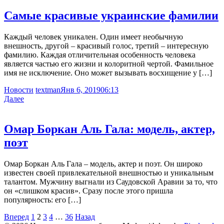
Самые красивые украинские фамилии
Каждый человек уникален. Один имеет необычную
внешность, другой – красивый голос, третий – интересную
фамилию. Каждая отличительная особенность человека
является частью его жизни и колоритной чертой. Фамильное
имя не исключение. Оно может вызывать восхищение у […]
Новости
textman
Янв 6, 2019
06:13
Далее
Омар Боркан Аль Гала: модель, актер,
поэт
Омар Боркан Аль Гала – модель, актер и поэт. Он широко
известен своей привлекательной внешностью и уникальным
талантом. Мужчину выгнали из Саудовской Аравии за то, что
он «слишком красив». Сразу после этого пришла
популярность: его […]
Навигация
Вперед
1
2
3
4
…
36
Назад